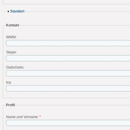
Standort
Kontakt
WWW:
Skype:
GaduGadu:
Icq:
Profil
Name und Vorname:
*