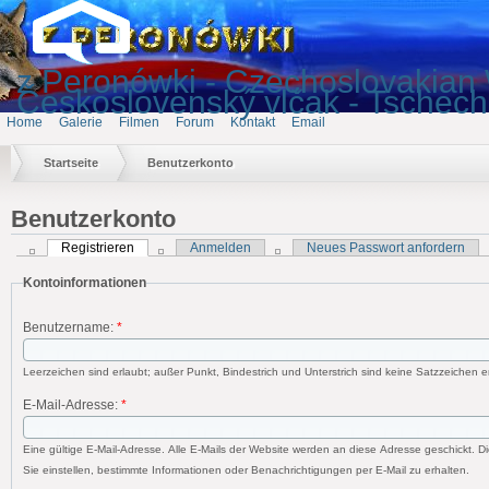
z Peronówki - Czechoslovakian 
Československý vlčak - Tschec
Home
Galerie
Filmen
Forum
Kontakt
Email
Startseite
Benutzerkonto
Benutzerkonto
Registrieren
Anmelden
Neues Passwort anfordern
Kontoinformationen
Benutzername:
*
Leerzeichen sind erlaubt; außer Punkt, Bindestrich und Unterstrich sind keine Satzzeichen e
E-Mail-Adresse:
*
Eine gültige E-Mail-Adresse. Alle E-Mails der Website werden an diese Adresse geschickt. D
Sie einstellen, bestimmte Informationen oder Benachrichtigungen per E-Mail zu erhalten.